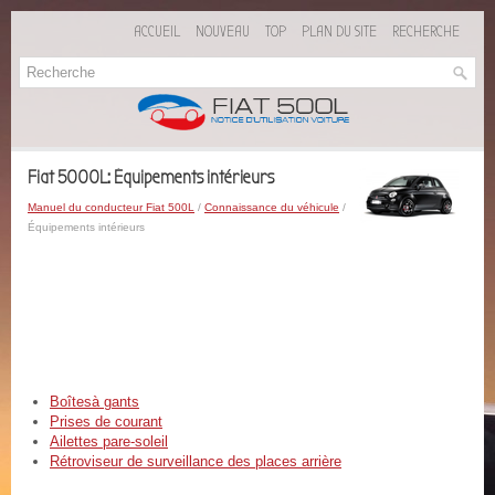
ACCUEIL
NOUVEAU
TOP
PLAN DU SITE
RECHERCHE
Fiat 5000L: Équipements intérieurs
Manuel du conducteur Fiat 500L
/
Connaissance du véhicule
/
Équipements intérieurs
Boîtesà gants
Prises de courant
Ailettes pare-soleil
Rétroviseur de surveillance des places arrière