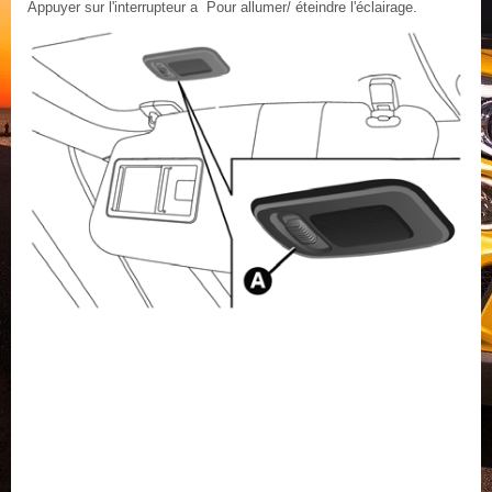
Appuyer sur l'interrupteur a Pour allumer/ éteindre l'éclairage.